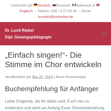
Zum
Unterricht auf
Deutsch
,
Russisch,
Italienisch &
Inhalt
Englisch
– Telefon: 030 / 4 27 03 15 – Email:
springen
kontakt@lunitriebel.de
Dr. Lunit Riebel
Dipl. Gesangspädagogin
Men
Scha
„Einfach singen!“- Die
Stimme im Chor entwickeln
Veröffentlicht am
Mai 20, 2019
|
Keine
Kommentare
Buchempfehlung für Anfänger
Liebe Singende, die Ihr dabei seid, Euch neu zu
entdecken und steht am Anfang Eurer Stimmentwicklung.