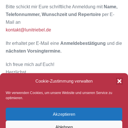
Bitte schickt mir Eure schriftliche Anmeldung mit
Name,
Telefonnummer, Wunschzeit und Repertoire
per E-
Mail an
kontakt@lunitriebel.de
Ihr erhaltet per E-Mail eine
Anmeldebestätigung
und die
nächsten Vorsingtermine.
Ich freue mich auf Euch!
Herzlichst,
Eure Lunit Riebel
Cookie-Zustimmung verwalten
Links
Wir verwenden Cookies, um unsere Website und unseren Service zu
optimieren.
▶ Höreindrück von Lunit Riebel
▶
Biographie
Akzeptieren
▶
Unterrichtsphilosophie
Ablehnen