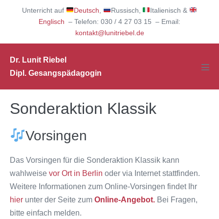
Zum
Unterricht auf
Deutsch
,
Russisch,
Italienisch &
Inhalt
Englisch
– Telefon: 030 / 4 27 03 15 – Email:
springen
kontakt@lunitriebel.de
Dr. Lunit Riebel
Dipl. Gesangspädagogin
Men
Scha
Sonderaktion Klassik
Vorsingen
Das Vorsingen für die Sonderaktion Klassik kann
wahlweise
vor Ort in Berlin
oder via Internet stattfinden.
Weitere Informationen zum Online-Vorsingen findet Ihr
hier
unter der Seite zum
Online-Angebot.
Bei Fragen,
bitte einfach melden.