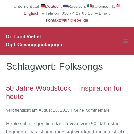
Zum
Unterricht auf
Deutsch
,
Russisch,
Italienisch &
Inhalt
Englisch
– Telefon: 030 / 4 27 03 15 – Email:
springen
kontakt@lunitriebel.de
Dr. Lunit Riebel
Dipl. Gesangspädagogin
Men
Scha
Schlagwort:
Folksongs
50 Jahre Woodstock – Inspiration für
heute
Veröffentlicht am
August 16, 2019
|
Keine
Kommentare
Heute sollte eigentlich das Revival zum 50. Jahrestag
beginnen. Das ist nun abgesagt worden. Fraglich ist, ob