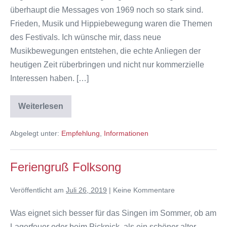
überhaupt die Messages von 1969 noch so stark sind.
Frieden, Musik und Hippiebewegung waren die Themen
des Festivals. Ich wünsche mir, dass neue
Musikbewegungen entstehen, die echte Anliegen der
heutigen Zeit rüberbringen und nicht nur kommerzielle
Interessen haben. […]
Weiterlesen
50
Jahre
Woodstock
Abgelegt unter:
Empfehlung
,
Informationen
–
Inspiration
für
heute
Feriengruß Folksong
Veröffentlicht am
Juli 26, 2019
|
Keine
Kommentare
Was eignet sich besser für das Singen im Sommer, ob am
Lagerfeuer oder beim Picknick, als ein schöner alter