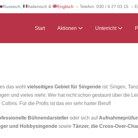
Russisch,
Italienisch &
Englisch
– Telefon: 030 / 4 27 03 15 – E
Start
Aktionen
Unterricht
P
ies das wohl
vielseitiges Gebiet für Singende
ist: Singen, Ta
gen und vieles mehr. Wer hat nicht schon gestaunt über die Leis
llins. Für die Profis ist das ein sehr harter Beruf!
ofessionelle Bühnendarsteller
oder sich auf
Aufnahmeprüfung
ger und Hobbysingende
sowie
Tänzer, die Cross-Over-Cha