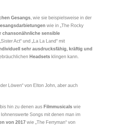
schen Gesangs
, wie sie beispielsweise in der
gesangsdarbietungen
wie in „The Rocky
er
chansonähnliche sensible
„Sister Act“ und „La La Land“ mit
dividuell sehr ausdrucksfähig, kräftig und
gebräuchlichen
Headsets
klingen kann.
g der Löwen“ von Elton John, aber auch
bis hin zu denen aus
Filmmusicals
wie
le lohnenswerte Songs mit denen man im
en von 2017
wie „The Ferryman“ von