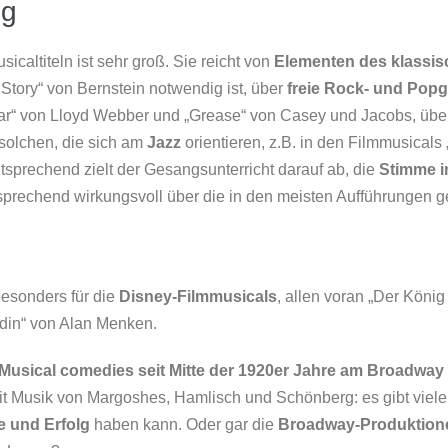
ng
icaltiteln ist sehr groß. Sie reicht von
Elementen des klassi
Story“ von Bernstein notwendig ist, über
freie Rock- und Pop
tar“ von Lloyd Webber und „Grease“ von Casey und Jacobs, üb
 solchen, die sich am
Jazz
orientieren, z.B. in den Filmmusicals 
prechend zielt der Gesangsunterricht darauf ab, die
Stimme in
tsprechend wirkungsvoll über die in den meisten Aufführungen 
esonders für die
Disney-Filmmusicals
, allen voran „Der Köni
din“ von Alan Menken.
Musical comedies seit Mitte der 1920er Jahre am Broadway
mit Musik von Margoshes, Hamlisch und Schönberg: es gibt vie
e und Erfolg
haben kann. Oder gar die
Broadway-Produktion